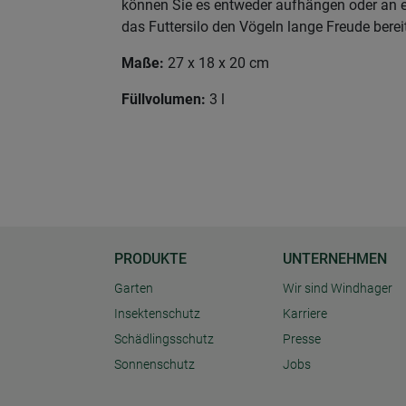
können Sie es entweder aufhängen oder an e
das Futtersilo den Vögeln lange Freude bereit
Maße:
27 x 18 x 20 cm
Füllvolumen:
3 l
PRODUKTE
UNTERNEHMEN
Garten
Wir sind Windhager
Insektenschutz
Karriere
Schädlingsschutz
Presse
Sonnenschutz
Jobs