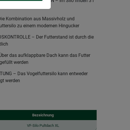
ROSSEM FÜLLVOLUMEN – Im Silo finden 3 l
e Kombination aus Massivholz und
uttersilo zu einem modernen Hingucker
ONTROLLE – Der Futterstand ist durch die
tlich
er das aufklappbare Dach kann das Futter
 gefüllt werden
G – Das Vogelfuttersilo kann entweder
ngt werden
Bezeichnung
VF-Silo Pultdach XL