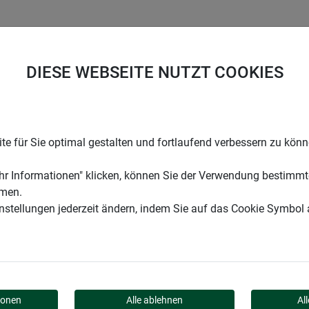
UNTERNEHMEN
KARRIERE
SUPPORT
DIESE WEBSEITE NUTZT COOKIES
 Pultdach XL
e für Sie optimal gestalten und fortlaufend verbessern zu kön
r Informationen" klicken, können Sie der Verwendung bestimmt
mmen.
instellungen jederzeit ändern, indem Sie auf das Cookie Symbol
O PULTDACH XL
ionen
Alle ablehnen
Al