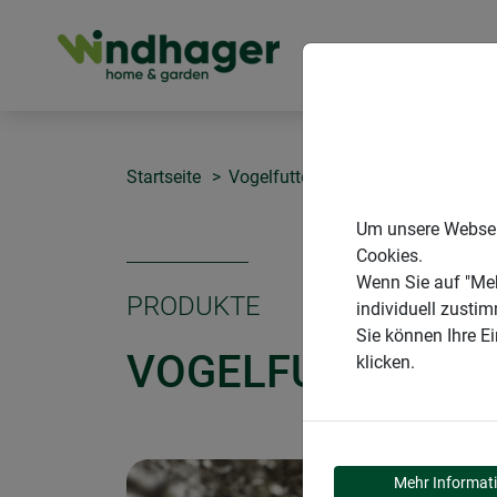
PRODUKTE
Startseite
Vogelfuttersilos
Vogelfuttersilo
Um unsere Webseit
Cookies.
Wenn Sie auf "Meh
PRODUKTE
individuell zusti
Sie können Ihre E
VOGELFUTTERSIL
klicken.
Mehr Informat