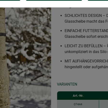
VOGELFUTTERSILO MIT G
Vogelfutter Platz
SCHLICHTES DESIGN – Di
Glasscheibe macht das F
EINFACHE FUTTERSTANDSK
Glasscheibe sofort ersich
LEICHT ZU BEFÜLLEN – Üb
unkompliziert in das Silo
MIT AUFHÄNGEVORRICHTUN
hingestellt oder aufgehä
VARIANTEN
Art.-Nr.
07444