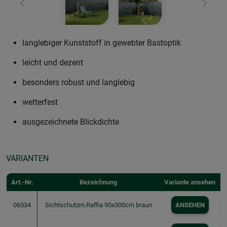
Zurück
Weiter
langlebiger Kunststoff in gewebter Bastoptik
leicht und dezent
besonders robust und langlebig
wetterfest
ausgezeichnete Blickdichte
VARIANTEN
Art.-Nr.
Bezeichnung
Variante ansehen
06534
Sichtschutzm.Raffia 90x300cm braun
ANSEHEN