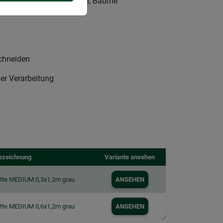
ür Sträucher, Topfpflanzen, Bäume
schneiden
er Verarbeitung
ezeichnung
Variante ansehen
atte MEDIUM 0,3x1,2m grau
ANSEHEN
atte MEDIUM 0,6x1,2m grau
ANSEHEN