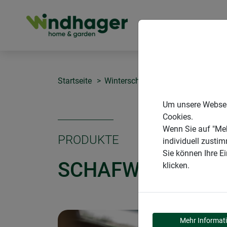
PRODUKTE
Startseite
Winterschutz aus Naturmaterialie
Um unsere Webseit
Cookies.
Wenn Sie auf "Meh
PRODUKTE
individuell zusti
Sie können Ihre E
SCHAFWOLL-FILZ
klicken.
Mehr Informat