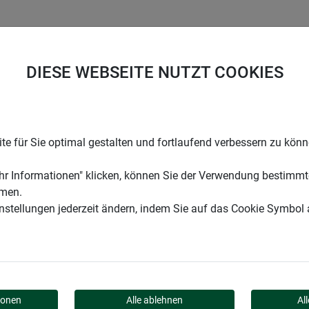
UNTERNEHMEN
KARRIERE
SUPPORT
DIESE WEBSEITE NUTZT COOKIES
n
Schafwoll-Filzmatte MEDIUM 0,3x1,2 m
e für Sie optimal gestalten und fortlaufend verbessern zu kön
r Informationen" klicken, können Sie der Verwendung bestimmt
mmen.
instellungen jederzeit ändern, indem Sie auf das Cookie Symbol
MATTE MEDIUM 0,3X1,2
ionen
Alle ablehnen
Al