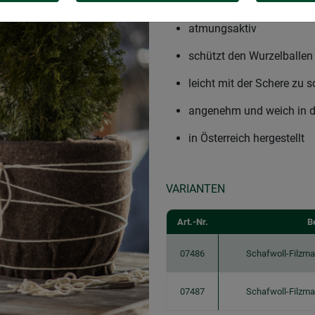
optimaler Winterschutz f
atmungsaktiv
schützt den Wurzelballen
leicht mit der Schere zu 
angenehm und weich in d
in Österreich hergestellt
VARIANTEN
Art.-Nr.
B
07486
Schafwoll-Filzm
07487
Schafwoll-Filzm