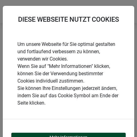
DIESE WEBSEITE NUTZT COOKIES
Startseite
Winterschutz aus Naturmaterialien
Um unsere Webseite für Sie optimal gestalten
Schafwoll-Filzmatte MEDIUM 0,3x1,2 m
und fortlaufend verbessern zu können,
verwenden wir Cookies.
Wenn Sie auf "Mehr Informationen" klicken,
können Sie der Verwendung bestimmter
Cookies individuell zustimmen.
PRODUKTE
Sie können Ihre Einstellungen jederzeit ändern,
indem Sie auf das Cookie Symbol am Ende der
SCHAFWOLL-
Seite klicken.
FILZMATTE MEDIUM