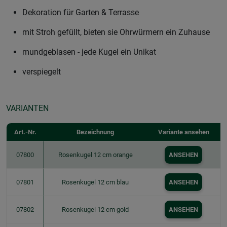
Dekoration für Garten & Terrasse
mit Stroh gefüllt, bieten sie Ohrwürmern ein Zuhause
mundgeblasen - jede Kugel ein Unikat
verspiegelt
VARIANTEN
Art.-Nr.
Bezeichnung
Variante ansehen
07800
Rosenkugel 12 cm orange
ANSEHEN
07801
Rosenkugel 12 cm blau
ANSEHEN
07802
Rosenkugel 12 cm gold
ANSEHEN