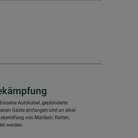
sbekämpfung
rbissene Autokabel, geplünderte
tenen Gäste einfangen und an einer
 Lebendfang von Mardern, Ratten,
det werden.