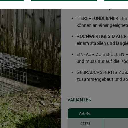
SCHLUSS MIT MARDERN – 
auch andere Nagetiere f
TIERFREUNDLICHER LEBEN
können an einer geeignete
HOCHWERTIGES MATERIAL 
einem stabilen und langl
EINFACH ZU BEFÜLLEN – D
und muss nur auf die Köd
GEBRAUCHSFERTIG ZUSAM
zusammengebaut und sofo
VARIANTEN
Art.-Nr.
05378