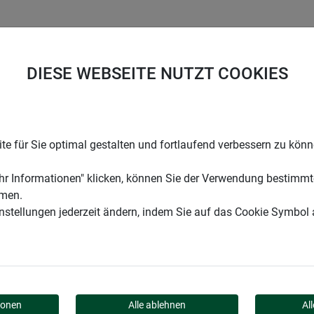
UNTERNEHMEN
KARRIERE
SUPPORT
DIESE WEBSEITE NUTZT COOKIES
falle Drahtkasten
e für Sie optimal gestalten und fortlaufend verbessern zu kön
r Informationen" klicken, können Sie der Verwendung bestimmt
mmen.
instellungen jederzeit ändern, indem Sie auf das Cookie Symbol
RAHTKASTEN
ionen
Alle ablehnen
Al