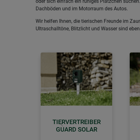
oder sich einfach ein ruhiges Plätzchen such
Dachböden und im Motorraum des Autos.
Wir helfen Ihnen, die tierischen Freunde im Za
Ultraschalltöne, Blitzlicht und Wasser sind ebe
TIERVERTREIBER
Zurück
GUARD SOLAR