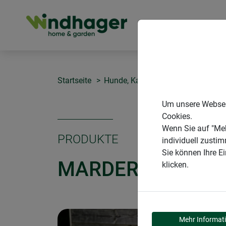
PRODUKTE
Startseite
Hunde, Katzen & Marder
Marder
Um unsere Webseit
Cookies.
Wenn Sie auf "Meh
PRODUKTE
individuell zusti
Sie können Ihre E
MARDERFALLE D
klicken.
Mehr Informat