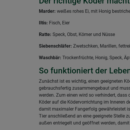
Der richtige Köder macht
Marder:
weißes rohes Ei, mit Honig bestriche
Iltis:
Fisch, Eier
Ratte:
Speck, Obst, Körner und Nüsse
Siebenschläfer:
Zwetschken, Marillen, fett
Waschbär:
Trockenfrüchte, Honig, Speck, Äp
So funktioniert der Leb
Zunächst ist es wichtig, einen geeigneten Kö
gebrauchsfertig zusammengebaut und muss n
werden. Zum einen wird so verhindert, dass 
Köder auf die Ködervorrichtung im Inneren de
damit maximaler Fangerfolg gewährleistet ist
Tier anschließend an eine geeignete Stelle z
außen entriegelt und geöffnet werden, da