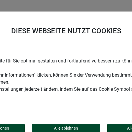
UNTERNEHMEN
KARRIERE
SUPPORT
DIESE WEBSEITE NUTZT COOKIES
 Pick-Up
e für Sie optimal gestalten und fortlaufend verbessern zu kön
r Informationen" klicken, können Sie der Verwendung bestimmt
mmen.
instellungen jederzeit ändern, indem Sie auf das Cookie Symbol
O PICK-UP
ionen
Alle ablehnen
Al