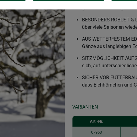
VOGELFUTTERSTATION –D
ganz leicht mit Vogelfutte
BESONDERS ROBUST & LAN
über viele Saisonen wied
AUS WETTERFESTEM EDELS
Gänze aus langlebigen Ed
SITZMÖGLICHKEIT AUF Z
sich, auf unterschiedlich
SICHER VOR FUTTERRÄUBER
dass Eichhörnchen und C
VARIANTEN
Art.-Nr.
07953