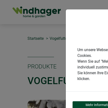
PRODUKTE
Startseite
Vogelfuttersilos
Vogelfuttersilo
Um unsere Webseit
Cookies.
Wenn Sie auf "Meh
PRODUKTE
individuell zusti
Sie können Ihre E
VOGELFUTTERSIL
klicken.
Mehr Informat