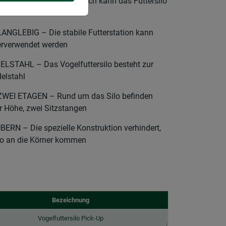
ank abnehmbarem Dach kann das Futtersilo
r befüllt werden
GLEBIG – Die stabile Futterstation kann
erverwendet werden
TAHL – Das Vogelfuttersilo besteht zur
elstahl
WEI ETAGEN – Rund um das Silo befinden
er Höhe, zwei Sitzstangen
N – Die spezielle Konstruktion verhindert,
o an die Körner kommen
Bezeichnung
Vogelfuttersilo Pick-Up