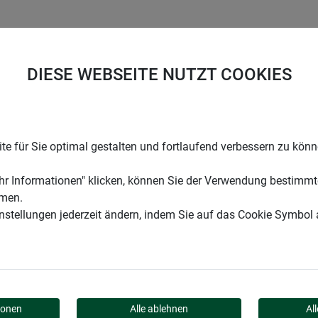
UNTERNEHMEN
KARRIERE
SUPPORT
DIESE WEBSEITE NUTZT COOKIES
inlage
e für Sie optimal gestalten und fortlaufend verbessern zu kön
r Informationen" klicken, können Sie der Verwendung bestimmt
mmen.
instellungen jederzeit ändern, indem Sie auf das Cookie Symbol
LAGE
ionen
Alle ablehnen
Al