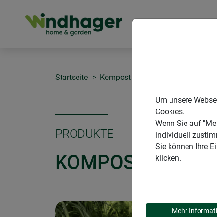
PRODUKTE
Startseite
Kompost erzeugen
Komposter-E
Um unsere Webseit
Cookies.
Wenn Sie auf "Meh
PRODUKTE
individuell zusti
Sie können Ihre E
KOMPOSTER-EIN
klicken.
Mehr Informat