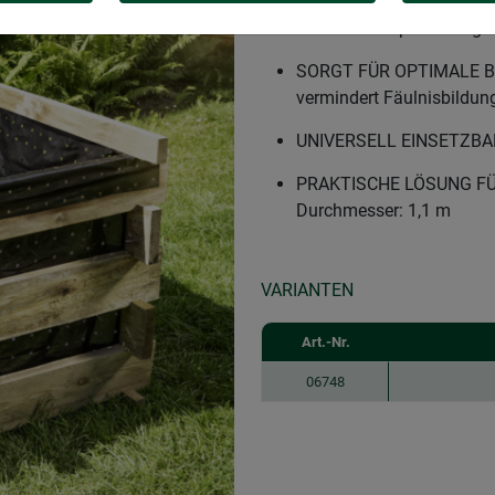
ZUR SAUBEREN KOMPOSTH
saubere Kompostierung v
SORGT FÜR OPTIMALE BE
vermindert Fäulnisbildun
UNIVERSELL EINSETZBAR -
PRAKTISCHE LÖSUNG FÜR 
Durchmesser: 1,1 m
VARIANTEN
Art.-Nr.
06748