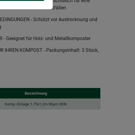
ERSTELLUNG - Folienschlauch für eine
on Küchen- und Gartenabfällen
DINGUNGEN - Schützt vor Austrocknung und
g
 Geeignet für Holz- und Metallkomposter
IHREN KOMPOST - Packungsinhalt: 3 Stück,
Bezeichnung
Komp.-Einlage 1,75x1,2m 90µm 3Stk