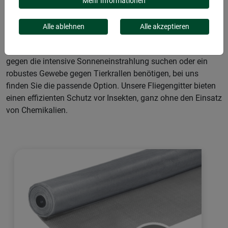
bieten wir Ihnen eine breite Palette an Geweben für jeden
Mehr Informationen
spezifischen Bedarf. Unsere Auswahl umfasst Fiberglas,
Aluminium und Polyester – jedes Material bietet einzigartige
Alle ablehnen
Alle akzeptieren
Vorteile, um Ihr Zuhause sicher und komfortabel zu halten.
Ob Sie Schutz vor lästigen Pollen benötigen, eine Lösung
gegen die intensive Sonneneinstrahlung suchen oder ein
robustes Gewebe gegen Tierkrallen benötigen, bei uns
finden Sie die passende Option. Unsere Fliegengitter bieten
einen effizienten Schutz vor Insekten, ganz ohne den Einsatz
von Chemikalien.