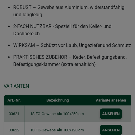
ROBUST – Gewebe aus Aluminium, widerstandfähig
und langlebig
2-FACH NUTZBAR - Speziell für den Keller- und
Dachbereich
WIRKSAM – Schützt vor Laub, Ungeziefer und Schmutz
PRAKTISCHES ZUBEHÖR – Keder, Befestigungsband,
Befestigungsklammer (extra erhältlich)
VARIANTEN
Art.-Nr.
Bezeichnung
Variante ansehen
03621
IS FG-Gewebe Alu 100x250 cm
ANSEHEN
03622
IS FG-Gewebe Alu 100x120 cm
ANSEHEN