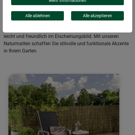
Hergestellt aus hochwertigen Materialien wie Farn, Weide,
Mehr Informationen
Bambus und Schilf, sorgen sie für ausgezeichnete
Blickdichte und eignen sich perfekt als Sichtschutz oder für
Alle ablehnen
Alle akzeptieren
Wegabgrenzungen. Die ausgesuchte, unbehandelte
Rohstoff-Qualität ist strapazierfähig und langlebig, dabei
leicht und freundlich im Erscheinungsbild. Mit unseren
Naturmatten schaffen Sie stilvolle und funktionale Akzente
in Ihrem Garten.