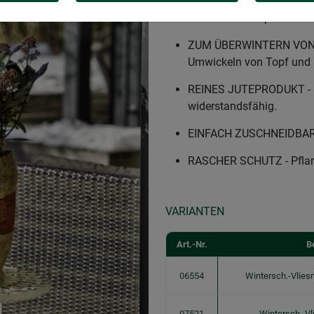
STARKER WINTERMANTEL A
Schutz kälteempfindliche
ZUM ÜBERWINTERN VON 
Umwickeln von Topf und P
REINES JUTEPRODUKT - Ma
widerstandsfähig.
EINFACH ZUSCHNEIDBAR - 
RASCHER SCHUTZ - Pflanz
VARIANTEN
Art.-Nr.
B
06554
Wintersch.-Vliesm
07521
Wintersch.-Vl