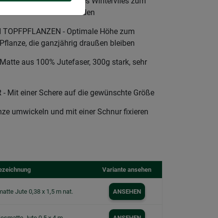
US JUTE - Dekoratives Wintervlies zum
r Pflanzen vor Frostschäden
TOPFPFLANZEN - Optimale Höhe zum
flanze, die ganzjährig draußen bleiben
tte aus 100% Jutefaser, 300g stark, sehr
Mit einer Schere auf die gewünschte Größe
e umwickeln und mit einer Schnur fixieren
ezeichnung
Variante ansehen
atte Jute 0,38 x 1,5 m nat.
ANSEHEN
iesmatte Jute 0,5 x 4 m
ANSEHEN