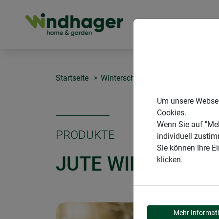
PRODUKTE
Startseite
Winterschutz aus Naturmaterialie
Um unsere Webseit
Cookies.
Wenn Sie auf "Meh
PRODUKTE
individuell zusti
Sie können Ihre E
JUTE WINTERSCH
klicken.
Mehr Informat