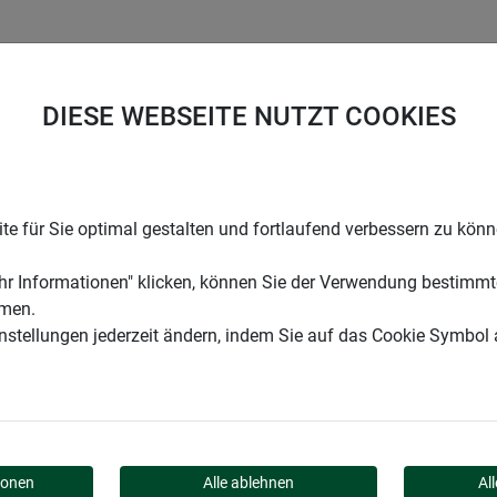
UNTERNEHMEN
KARRIERE
SUPPORT
DIESE WEBSEITE NUTZT COOKIES
n
Jute Winterschutz Vliesmatte
e für Sie optimal gestalten und fortlaufend verbessern zu kön
r Informationen" klicken, können Sie der Verwendung bestimmt
mmen.
instellungen jederzeit ändern, indem Sie auf das Cookie Symbol
UTZ VLIESMATTE
ionen
Alle ablehnen
Al