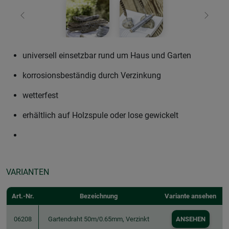
Zurück
Weiter
universell einsetzbar rund um Haus und Garten
korrosionsbeständig durch Verzinkung
wetterfest
erhältlich auf Holzspule oder lose gewickelt
VARIANTEN
Art.-Nr.
Bezeichnung
Variante ansehen
06208
Gartendraht 50m/0.65mm, Verzinkt
ANSEHEN