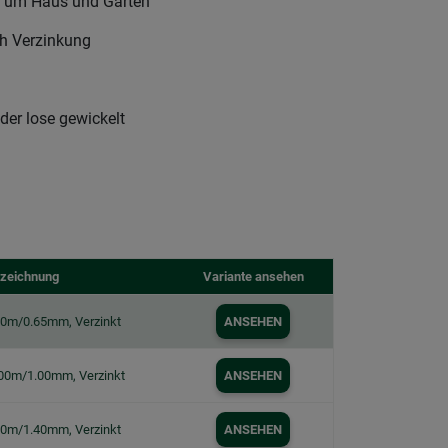
nd um Haus und Garten
ch Verzinkung
oder lose gewickelt
zeichnung
Variante ansehen
50m/0.65mm, Verzinkt
ANSEHEN
100m/1.00mm, Verzinkt
ANSEHEN
20m/1.40mm, Verzinkt
ANSEHEN