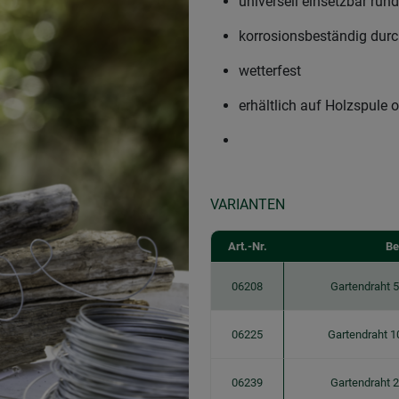
universell einsetzbar ru
korrosionsbeständig dur
wetterfest
erhältlich auf Holzspule 
VARIANTEN
Art.-Nr.
Be
06208
Gartendraht 
06225
Gartendraht 
06239
Gartendraht 