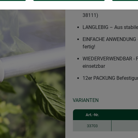
BEFESTIGUNGSKLAMMERN -
Gewächshausfolie am Wi
38111)
LANGLEBIG – Aus stabilem
EINFACHE ANWENDUNG – P
fertig!
WIEDERVERWENDBAR - Für
einsetzbar
12er PACKUNG Befestigu
VARIANTEN
Art.-Nr.
33703