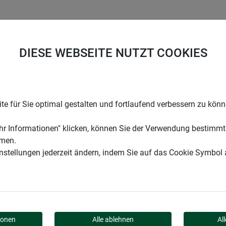
UNTERNEHMEN
KARRIERE
SUPPORT
DIESE WEBSEITE NUTZT COOKIES
für Tomatenhaus ALUSTAR
e für Sie optimal gestalten und fortlaufend verbessern zu kön
r Informationen" klicken, können Sie der Verwendung bestimmt
mmen.
instellungen jederzeit ändern, indem Sie auf das Cookie Symbol
 TOMATENHAUS ALUSTA
ionen
Alle ablehnen
Al