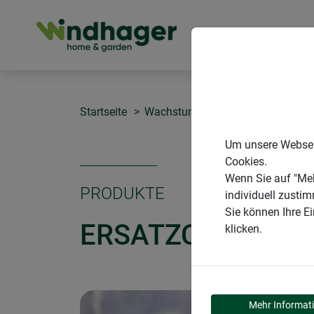
PRODUKTE
Startseite
Wachstum fördern
Ersatzclip 
Um unsere Webseit
Cookies.
Wenn Sie auf "Meh
PRODUKTE
individuell zusti
Sie können Ihre E
ERSATZCLIP FÜR
klicken.
Mehr Informat