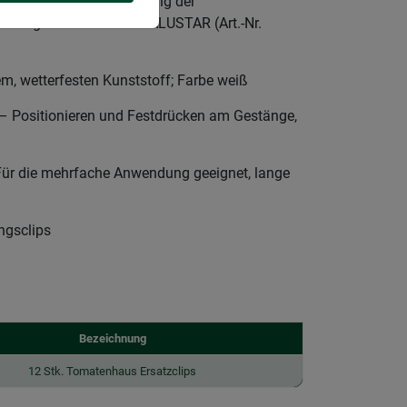
 Zur sicheren Fixierung der
ndhager Tomatenhaus ALUSTAR (Art.-Nr.
, wetterfesten Kunststoff; Farbe weiß
ositionieren und Festdrücken am Gestänge,
 die mehrfache Anwendung geeignet, lange
ngsclips
Bezeichnung
12 Stk. Tomatenhaus Ersatzclips