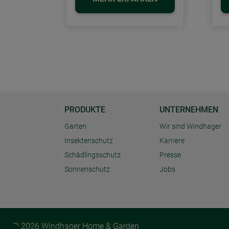
PRODUKTE
UNTERNEHMEN
Garten
Wir sind Windhager
Insektenschutz
Karriere
Schädlingsschutz
Presse
Sonnenschutz
Jobs
© 2026 Windhager Home & Garden