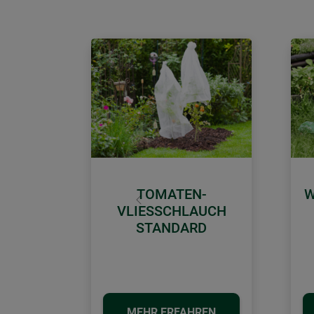
TOMATEN-
W
Zurück
VLIESSCHLAUCH
STANDARD
MEHR ERFAHREN