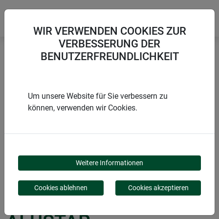
WIR VERWENDEN COOKIES ZUR
VERBESSERUNG DER
BENUTZERFREUNDLICHKEIT
Startseite
Wachstum fördern
Ersatzclip für Tomatenhaus ALUSTAR
Um unsere Website für Sie verbessern zu
können, verwenden wir Cookies.
PRODUKTE
ERSATZCLIP FÜR
Weitere Informationen
TOMATENHAUS
Cookies ablehnen
Cookies akzeptieren