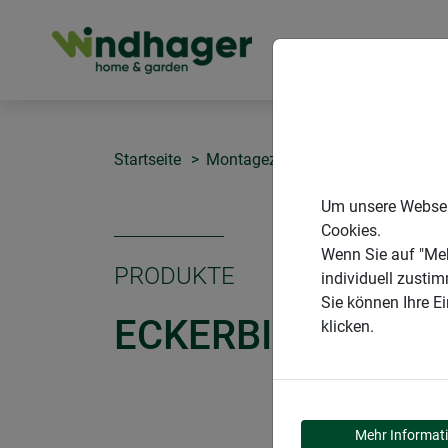
PRODUKTE
Startseite
Montagezubehör
Eckerbinder-S
Um unsere Webseit
Cookies.
Wenn Sie auf "Meh
PRODUKTE
individuell zusti
Sie können Ihre E
ECKERBINDER-SE
klicken.
Mehr Informat