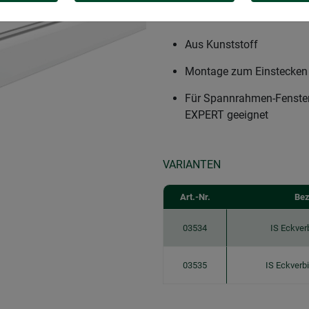
Patentierte Klemm-Schrau
Rahmens
Aus Kunststoff
Montage zum Einstecken 
Für Spannrahmen-Fenste
EXPERT geeignet
VARIANTEN
Art.-Nr.
Bez
03534
IS Eckver
03535
IS Eckverbi