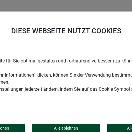
UNTERNEHMEN
KARRIERE
SUPPORT
DIESE WEBSEITE NUTZT COOKIES
et für Fenster und Türen
e für Sie optimal gestalten und fortlaufend verbessern zu kön
r Informationen" klicken, können Sie der Verwendung bestimmt
mmen.
instellungen jederzeit ändern, indem Sie auf das Cookie Symbol
T FÜR FENSTER UND TÜ
ionen
Alle ablehnen
Al