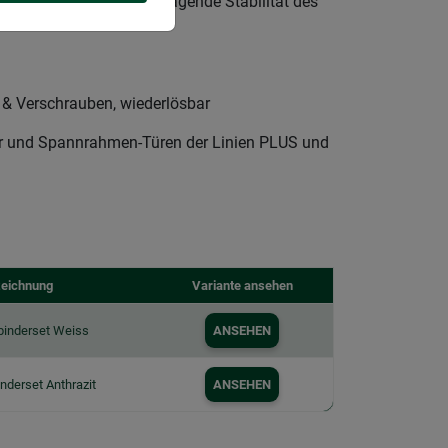
bverbindung für hervorragende Stabilität des
& Verschrauben, wiederlösbar
r und Spannrahmen-Türen der Linien PLUS und
eichnung
Variante ansehen
binderset Weiss
ANSEHEN
nderset Anthrazit
ANSEHEN