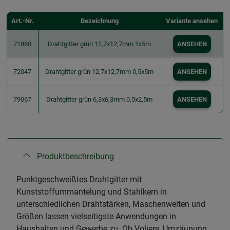
Art.-Nr.
Bezeichnung
Variante ansehen
71860
Drahtgitter grün 12,7x12,7mm 1x5m
ANSEHEN
72047
Drahtgitter grün 12,7x12,7mm 0,5x5m
ANSEHEN
79067
Drahtgitter grün 6,3x6,3mm 0,5x2,5m
ANSEHEN
Produktbeschreibung
Punktgeschweißtes Drahtgitter mit
Kunststoffummantelung und Stahlkern in
unterschiedlichen Drahtstärken, Maschenweiten und
Größen lassen vielseitigste Anwendungen in
Haushalten und Gewerbe zu. Ob Voliere, Umzäunung