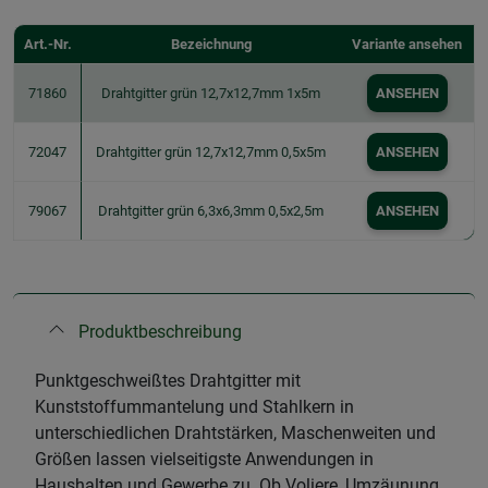
Art.-Nr.
Bezeichnung
Variante ansehen
71860
Drahtgitter grün 12,7x12,7mm 1x5m
ANSEHEN
72047
Drahtgitter grün 12,7x12,7mm 0,5x5m
ANSEHEN
79067
Drahtgitter grün 6,3x6,3mm 0,5x2,5m
ANSEHEN
Produktbeschreibung
Punktgeschweißtes Drahtgitter mit
Kunststoffummantelung und Stahlkern in
unterschiedlichen Drahtstärken, Maschenweiten und
Größen lassen vielseitigste Anwendungen in
Haushalten und Gewerbe zu. Ob Voliere, Umzäunung