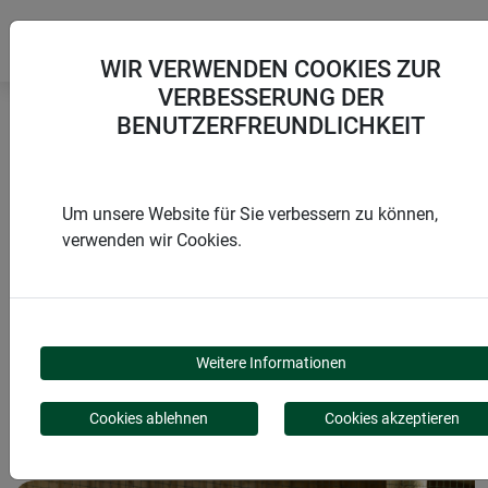
WIR VERWENDEN COOKIES ZUR
VERBESSERUNG DER
BENUTZERFREUNDLICHKEIT
Startseite
Geflechte & Gitter
Drahtgitter kunststoffummantelt
Um unsere Website für Sie verbessern zu können,
verwenden wir Cookies.
PRODUKTE
DRAHTGITTER
Weitere Informationen
KUNSTSTOFFUMMANTE
Cookies ablehnen
Cookies akzeptieren