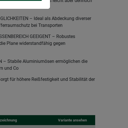
ie Plane ist besonders leicht aber dennoch
LICHKEITEN – Ideal als Abdeckung diverser
fferraumschutz bei Transporten
SSENBEREICH GEEIGENT – Robustes
ie Plane widerstandfähig gegen
 Stabile Aluminiumösen ermöglichen die
rn und Co
 für höhere Reißfestigkeit und Stabilität der
zeichnung
Variante ansehen