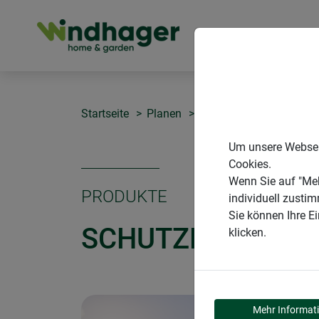
PRODUKTE
Startseite
Planen
Schutzplane LIGHT
Um unsere Webseit
Cookies.
Wenn Sie auf "Meh
PRODUKTE
individuell zusti
Sie können Ihre E
SCHUTZPLANE LI
klicken.
Mehr Informat