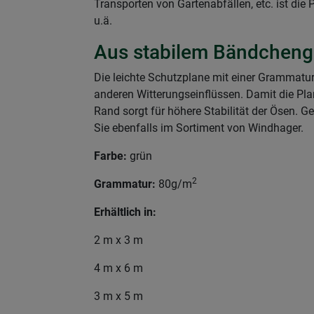
Transporten von Gartenabfällen, etc. ist die
u.ä.
Aus stabilem Bändchen
Die leichte Schutzplane mit einer Grammat
anderen Witterungseinflüssen. Damit die Pl
Rand sorgt für höhere Stabilität der Ösen. G
Sie ebenfalls im Sortiment von Windhager.
Farbe:
grün
2
Grammatur:
80g/m
Erhältlich in:
2 m x 3 m
4 m x 6 m
3 m x 5 m