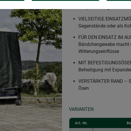
LEICHTE SCHUTZPLANE – D
strapazierfähig
VIELSEITIGE EINSATZMÖG
Gegenstände oder als Ko
FÜR DEN EINSATZ IM AU
Bändchengewebe macht d
Witterungseinflüsse
MIT BEFESTIGUNGSÖSEN –
Befestigung mit Expande
VERSTÄRKTER RAND – Sorgt
Ösen
VARIANTEN
Art.-Nr.
Be