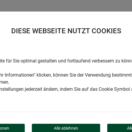
UNTERNEHMEN
KARRIERE
SUPPORT
DIESE WEBSEITE NUTZT COOKIES
e für Sie optimal gestalten und fortlaufend verbessern zu kön
r Informationen" klicken, können Sie der Verwendung bestimmt
mmen.
instellungen jederzeit ändern, indem Sie auf das Cookie Symbol
GHT
ionen
Alle ablehnen
Al