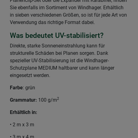
Planenclip-Set oder die Expander mit Karabiner, finden
Sie ebenfalls im Sortiment von Windhager. Erhältlich
in sieben verschiedenen Größen, so ist für jede Art von
Verwendung das richtige Format dabei.
Was bedeutet UV-stabilisiert?
Direkte, starke Sonneneinstrahlung kann für
strukturelle Schäden bei Planen sorgen. Dank
spezieller UV-Stabilisierung ist die Windhager-
Schutzplane MEDIUM haltbarer und kann länger
eingesetzt werden.
Farbe
: grün
2
Grammatur:
100 g/m
Erhältlich in:
• 2 m x 3 m
• 3 m x 4 m