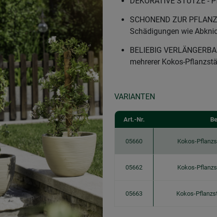
DEKORATIVE STÜTZE - Pf
SCHONEND ZUR PFLANZE -
Schädigungen wie Abknic
BELIEBIG VERLÄNGERBAR
mehrerer Kokos-Pflanzst
VARIANTEN
Art.-Nr.
Be
05660
Kokos-Pflanzs
05662
Kokos-Pflanzs
05663
Kokos-Pflanzs