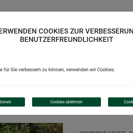
UNTERNEHMEN
KARRIERE
SUPPORT
VERWENDEN COOKIES ZUR VERBESSERUN
BENUTZERFREUNDLICHKEIT
 für Sie verbessern zu können, verwenden wir Cookies.
KOS
tionen
Cookies ablehnen
Cook