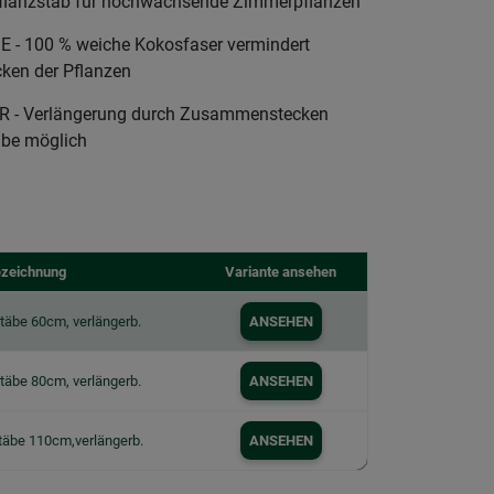
lanzstab für hochwachsende Zimmerpflanzen
 100 % weiche Kokosfaser vermindert
ken der Pflanzen
 - Verlängerung durch Zusammenstecken
äbe möglich
zeichnung
Variante ansehen
täbe 60cm, verlängerb.
ANSEHEN
täbe 80cm, verlängerb.
ANSEHEN
täbe 110cm,verlängerb.
ANSEHEN