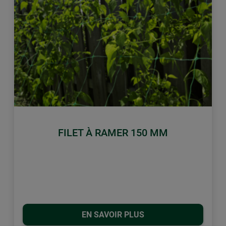
retour
Conti
FILET À RAMER 150 MM
EN SAVOIR PLUS