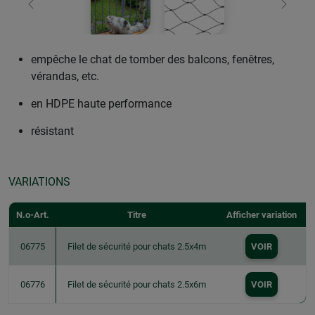
retour
Conti
empêche le chat de tomber des balcons, fenêtres,
vérandas, etc.
en HDPE haute performance
résistant
VARIATIONS
N.o-Art.
Titre
Afficher variation
06775
Filet de sécurité pour chats 2.5x4m
VOIR
06776
Filet de sécurité pour chats 2.5x6m
VOIR