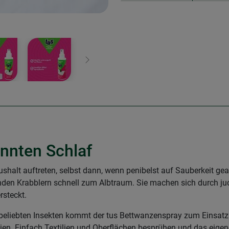
Weiter
annten Schlaf
shalt auftreten, selbst dann, wenn penibelst auf Sauberkeit gea
den Krabblern schnell zum Albtraum. Sie machen sich durch juc
ersteckt.
eliebten Insekten kommt der tus Bettwanzenspray zum Einsatz. D
ien. Einfach Textilien und Oberflächen besprühen und das eige