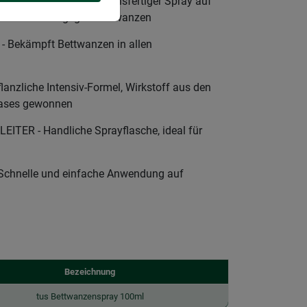
N GÄSTEN - Gebrauchsfertiger Spray auf
elten Einsatz gegen Bettwanzen
Bekämpft Bettwanzen in allen
nzliche Intensiv-Formel, Wirkstoff aus den
rases gewonnen
TER - Handliche Sprayflasche, ideal für
hnelle und einfache Anwendung auf
Bezeichnung
tus Bettwanzenspray 100ml