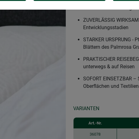
SCHLUSS MIT UNLIEBSAME
Wasserbasis für den gezi
ZUVERLÄSSIG WIRKSAM - 
Entwicklungsstadien
STARKER URSPRUNG - Pfla
Blättern des Palmrosa G
PRAKTISCHER REISEBEGLEI
unterwegs & auf Reisen
SOFORT EINSETZBAR – Sc
Oberflächen und Textilien
VARIANTEN
Art.-Nr.
36078