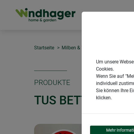
PRODUKTE
Startseite
Milben & Wanzen
tus Bettwanz
Um unsere Webseit
Cookies.
Wenn Sie auf "Meh
PRODUKTE
individuell zusti
Sie können Ihre E
TUS BETTWANZE
klicken.
Mehr Informat