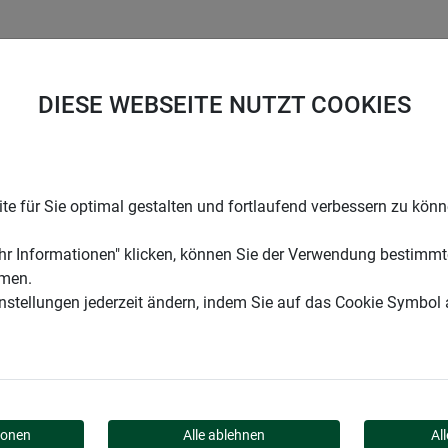
UNTERNEHMEN
KARRIERE
SUPPORT
DIESE WEBSEITE NUTZT COOKIES
enspray
e für Sie optimal gestalten und fortlaufend verbessern zu kön
r Informationen" klicken, können Sie der Verwendung bestimmt
mmen.
instellungen jederzeit ändern, indem Sie auf das Cookie Symbol
NSPRAY
ionen
Alle ablehnen
Al