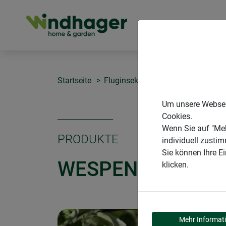
PRODUKTE
Startseite
Fluginsekten
Wespen- & Fliege
Um unsere Webseit
Cookies.
Wenn Sie auf "Meh
PRODUKTE
individuell zusti
Sie können Ihre E
WESPEN- & FLIEG
klicken.
Mehr Informat