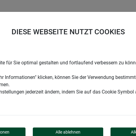
UNTERNEHMEN
KARRIERE
SUPPORT
DIESE WEBSEITE NUTZT COOKIES
nfalle DECO
e für Sie optimal gestalten und fortlaufend verbessern zu kön
r Informationen" klicken, können Sie der Verwendung bestimmt
mmen.
instellungen jederzeit ändern, indem Sie auf das Cookie Symbol
ENFALLE DECO
ionen
Alle ablehnen
Al