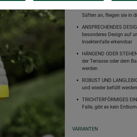
SCHUTZ VOR WESPEN – Di
lockt die Insekten auf na
Säften an, fliegen sie in 
ANSPRECHENDES DESIGN – 
besonderes Design auf und
Insektenfalle erkennbar
HÄNGEND ODER STEHEND E
der Terrasse oder dem B
werden
ROBUST UND LANGLEBIG – 
und wieder befüllt werden
TRICHTERFÖRMIGES EINFL
Falle, gibt es kein Entk
VARIANTEN