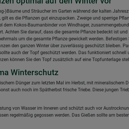
nzen optimal auf den Winter vor
(Jung-)Bäume und Sträucher im Garten während der kalten Jahresz
rt, gilt es die Pflanzen gut einzupacken. Zweige und sperrige P
ispiel dem Kokos-Baumanbinder von Windhager, zusammengebun
t. Achten Sie darauf, dass die gesamte Pflanze bedeckt ist und 
 mehrmals um die gesamte Pflanze gewickelt werden. Befestigen
flanzen den ganzen Winter über zuverlässig geschützt bleiben. P
ollte auch der Topf geschützt werden. Das funktioniert schnell
zen können Sie den Topf zusätzlich auf eine Topfunterlage stel
ma Winterschutz
nischem Dünger zum letzten Mal im Herbst, mit mineralischem
nst auch noch im Spätherbst frische Triebe. Diese jungen Triebe
dunstung von Wasser im Inneren und schützt auch vor Austrockn
ssen regelmäßig gegossen werden. Das Gießen sollte am beste