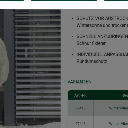
WINTERVLIES FÜR GARTE
Sträucher und Co bei Käl
SCHUTZ VOR AUSTROCKNU
Wintersonne und trockene
SCHNELL ANZUBRINGEN – e
Schnur fixieren
INDIVIDUELL ANPASSBAR 
Rundumschutz
VARIANTEN
Art.-Nr.
Be
07445
Winter-Vlie
07446
Winter-Vlie