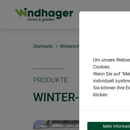
PRODUKTE
Startseite
Winterschutz Folien und Vliese
Um unsere Webseit
Cookies.
Wenn Sie auf "Meh
PRODUKTE
individuell zusti
Sie können Ihre E
WINTER-VLIES P
klicken.
Mehr Informat