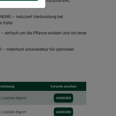
NPFLANZEN – Schützt Topfpflanzen,
te und Wind
NG – reduziert Verdunstung bei
r Kälte
infach um die Pflanze wickeln und mit einer
– mehrfach umwickelbar für optimalen
zeichnung
Variante ansehen
s 1,5x3,0m 30g/m²
ANSEHEN
s 1,5x5,0m 30g/m²
ANSEHEN