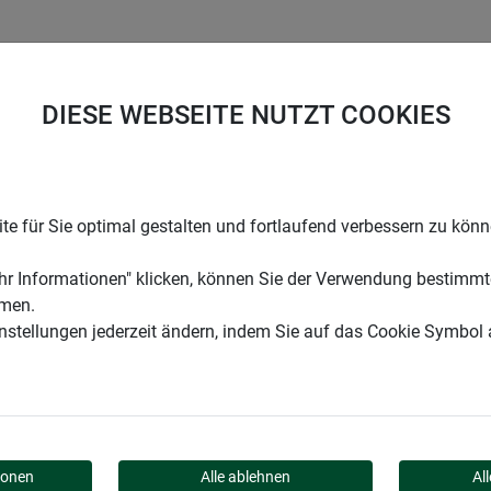
UNTERNEHMEN
KARRIERE
SUPPORT
DIESE WEBSEITE NUTZT COOKIES
Winter-Vlies PROTECT
e für Sie optimal gestalten und fortlaufend verbessern zu kön
r Informationen" klicken, können Sie der Verwendung bestimmt
mmen.
instellungen jederzeit ändern, indem Sie auf das Cookie Symbol
ROTECT
ionen
Alle ablehnen
Al