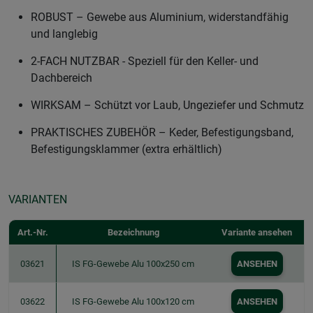
ROBUST – Gewebe aus Aluminium, widerstandfähig
und langlebig
2-FACH NUTZBAR - Speziell für den Keller- und
Dachbereich
WIRKSAM – Schützt vor Laub, Ungeziefer und Schmutz
PRAKTISCHES ZUBEHÖR – Keder, Befestigungsband,
Befestigungsklammer (extra erhältlich)
VARIANTEN
Art.-Nr.
Bezeichnung
Variante ansehen
03621
IS FG-Gewebe Alu 100x250 cm
ANSEHEN
03622
IS FG-Gewebe Alu 100x120 cm
ANSEHEN