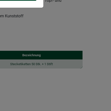
ilfe zur Beschriftung von Topf- und
em Kunststoff
Bezeichnung
Stecketiketten 50 Stk. + 1 Stift