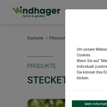
PRODUKTE
Startseite
Pflanzschilder & Etiketten
Steck
Um unsere Webseit
Cookies.
Wenn Sie auf "Meh
PRODUKTE
individuell zusti
Sie können Ihre E
STECKETIKETTEN
klicken.
Mehr Informat