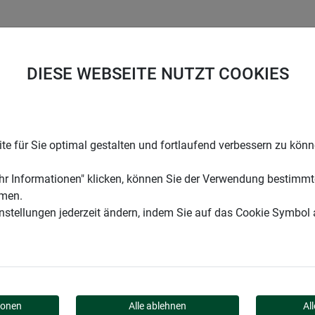
UNTERNEHMEN
KARRIERE
SUPPORT
DIESE WEBSEITE NUTZT COOKIES
etiketten Kunststoff
e für Sie optimal gestalten und fortlaufend verbessern zu kön
r Informationen" klicken, können Sie der Verwendung bestimmt
mmen.
instellungen jederzeit ändern, indem Sie auf das Cookie Symbol
 KUNSTSTOFF
ionen
Alle ablehnen
Al