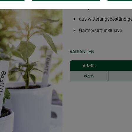
praktische Beschriftungsh
Beetpflanzen
aus witterungsbeständig
Gärtnerstift inklusive
VARIANTEN
Art.-Nr.
06219