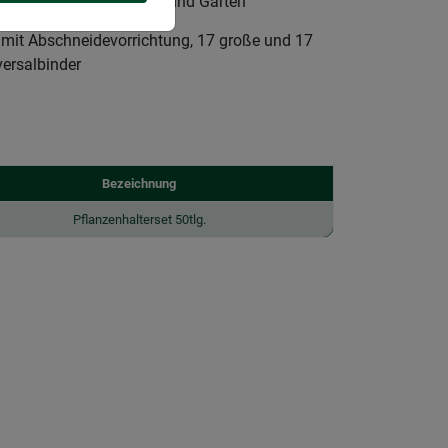
n Ihrer Pflanzen in Haus und Garten
t mit Abschneidevorrichtung, 17 große und 17
versalbinder
Bezeichnung
Pflanzenhalterset 50tlg.