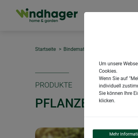
PRODUKTE
Startseite
Bindematerialien & Clips
Pflanz
Um unsere Webseit
Cookies.
Wenn Sie auf "Meh
PRODUKTE
individuell zusti
Sie können Ihre E
PFLANZENHALTE
klicken.
Mehr Informat