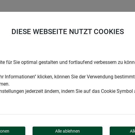
UNTERNEHMEN
KARRIERE
SUPPORT
DIESE WEBSEITE NUTZT COOKIES
enhalterset
e für Sie optimal gestalten und fortlaufend verbessern zu kön
r Informationen" klicken, können Sie der Verwendung bestimmt
mmen.
instellungen jederzeit ändern, indem Sie auf das Cookie Symbol
RSET
ionen
Alle ablehnen
Al