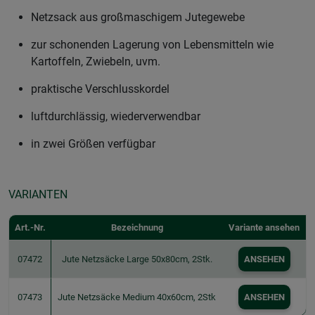
Netzsack aus großmaschigem Jutegewebe
zur schonenden Lagerung von Lebensmitteln wie
Kartoffeln, Zwiebeln, uvm.
praktische Verschlusskordel
luftdurchlässig, wiederverwendbar
in zwei Größen verfügbar
VARIANTEN
Art.-Nr.
Bezeichnung
Variante ansehen
07472
Jute Netzsäcke Large 50x80cm, 2Stk.
ANSEHEN
07473
Jute Netzsäcke Medium 40x60cm, 2Stk
ANSEHEN