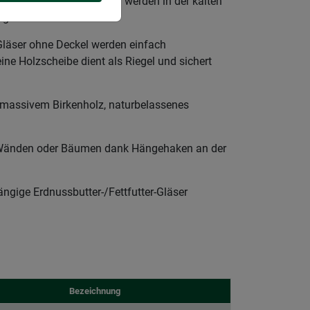
L – Heimische Vögel werden in der kalten
rgt
läser ohne Deckel werden einfach
ine Holzscheibe dient als Riegel und sichert
massivem Birkenholz, naturbelassenes
nden oder Bäumen dank Hängehaken an der
gige Erdnussbutter-/Fettfutter-Gläser
Bezeichnung