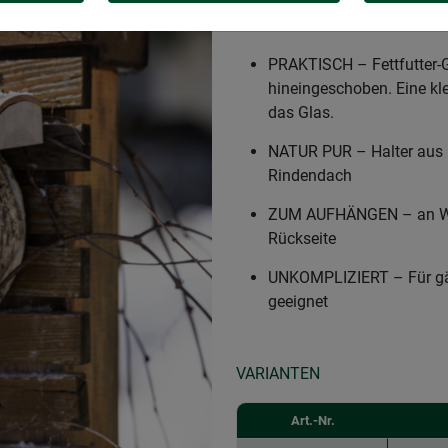
UNTERSTÜTZUNG FÜR VÖGE
Jahrszeit mit Futter verso
PRAKTISCH – Fettfutter-G
hineingeschoben. Eine kle
das Glas.
NATUR PUR – Halter aus 
Rindendach
ZUM AUFHÄNGEN – an Wä
Rückseite
UNKOMPLIZIERT – Für gän
geeignet
VARIANTEN
Art.-Nr.