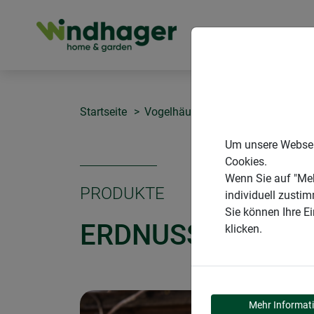
PRODUKTE
Startseite
Vogelhäuser
Erdnussbutterglas
Um unsere Webseit
Cookies.
Wenn Sie auf "Meh
PRODUKTE
individuell zusti
Sie können Ihre E
ERDNUSSBUTTER
klicken.
Mehr Informat