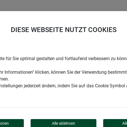
UNTERNEHMEN
KARRIERE
SUPPORT
DIESE WEBSEITE NUTZT COOKIES
 Halter
e für Sie optimal gestalten und fortlaufend verbessern zu kön
r Informationen" klicken, können Sie der Verwendung bestimmt
mmen.
instellungen jederzeit ändern, indem Sie auf das Cookie Symbol
GLAS HALTER
ionen
Alle ablehnen
Al