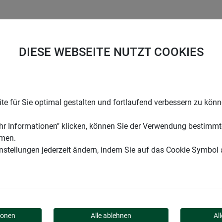
UNTERNEHMEN
KARRIERE
SUPPORT
DIESE WEBSEITE NUTZT COOKIES
enhalterset
e für Sie optimal gestalten und fortlaufend verbessern zu kön
r Informationen" klicken, können Sie der Verwendung bestimmt
mmen.
instellungen jederzeit ändern, indem Sie auf das Cookie Symbol
RSET
ionen
Alle ablehnen
Al