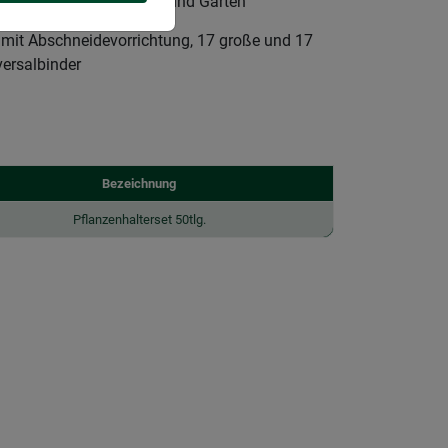
n Ihrer Pflanzen in Haus und Garten
t mit Abschneidevorrichtung, 17 große und 17
versalbinder
Bezeichnung
Pflanzenhalterset 50tlg.