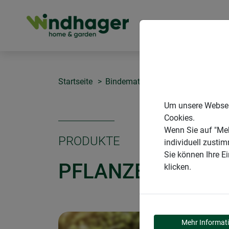
PRODUKTE
Startseite
Bindematerialien & Clips
Pflanz
Um unsere Webseit
Cookies.
Wenn Sie auf "Meh
PRODUKTE
individuell zusti
Sie können Ihre E
PFLANZENHALTE
klicken.
Mehr Informat