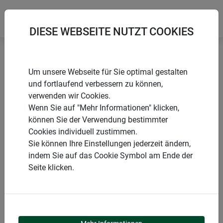
DIESE WEBSEITE NUTZT COOKIES
Startseite
Produkte
Schädlingsschutz
Hausschutz
Um unsere Webseite für Sie optimal gestalten
und fortlaufend verbessern zu können,
verwenden wir Cookies.
Wenn Sie auf "Mehr Informationen" klicken,
können Sie der Verwendung bestimmter
PRODUKTKATEGORIE
Cookies individuell zustimmen.
Sie können Ihre Einstellungen jederzeit ändern,
HAUSSCHUTZ
indem Sie auf das Cookie Symbol am Ende der
Seite klicken.
Schützen Sie auch Lichtschächte, Dachrinnen und
Fallrinnen effektiv vor Laub, Schmutz und Schädlingen!