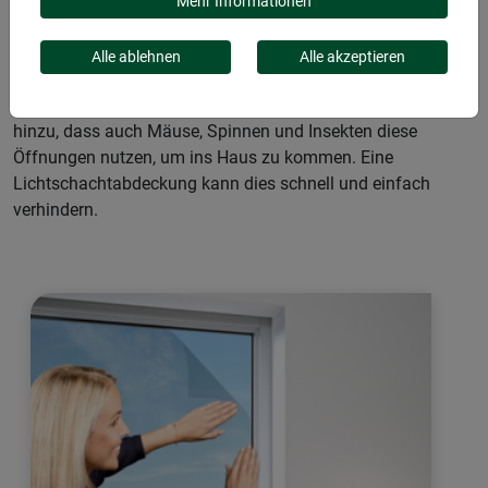
Dachrinnenschutz und Dachfallrohrschutz verhindern ein
Mehr Informationen
Verstopfen der Dachrinne durch Laub – und dadurch auch
aufwendige Reinigungsaktionen. Vor Laub geschützt
Alle ablehnen
Alle akzeptieren
werden wollen auch Lichtschächte oder Kellerschächte denn
oftmals sind sie schwer zu reinigen. Hier kommt allerdings
hinzu, dass auch Mäuse, Spinnen und Insekten diese
Öffnungen nutzen, um ins Haus zu kommen. Eine
Lichtschachtabdeckung kann dies schnell und einfach
verhindern.