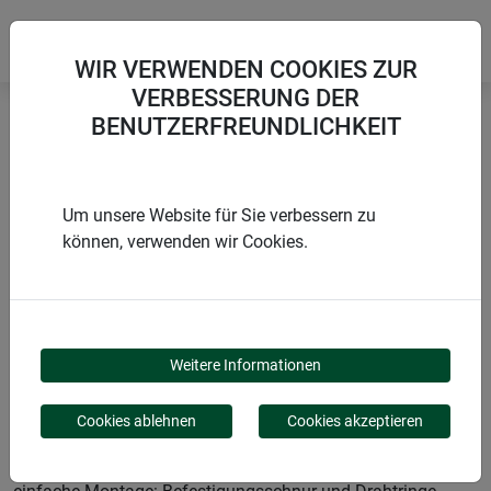
WIR VERWENDEN COOKIES ZUR
VERBESSERUNG DER
BENUTZERFREUNDLICHKEIT
Startseite
Produkte von Windhager Home & Garden
Garten
Sichtschutz
Zubehör
Um unsere Website für Sie verbessern zu
können, verwenden wir Cookies.
PRODUKTKATEGORIE
ZUBEHÖR
Weitere Informationen
Cookies ablehnen
Cookies akzeptieren
Unser Zubehör für Sichtschutz sorgt für stabilen Halt und