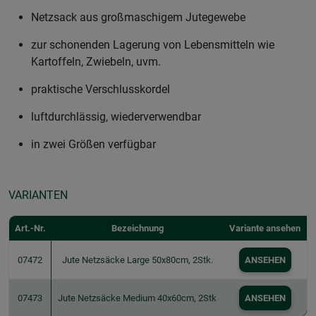
Netzsack aus großmaschigem Jutegewebe
zur schonenden Lagerung von Lebensmitteln wie
Kartoffeln, Zwiebeln, uvm.
praktische Verschlusskordel
luftdurchlässig, wiederverwendbar
in zwei Größen verfügbar
VARIANTEN
Art.-Nr.
Bezeichnung
Variante ansehen
07472
Jute Netzsäcke Large 50x80cm, 2Stk.
ANSEHEN
07473
Jute Netzsäcke Medium 40x60cm, 2Stk
ANSEHEN