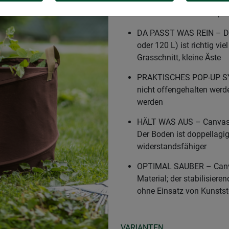
SCHNELL UND EINFACH A
Sammeln und Abtransport
DA PASST WAS REIN – Dan
oder 120 L) ist richtig vie
Grasschnitt, kleine Äste
PRAKTISCHES POP-UP SYS
nicht offengehalten werd
werden
HÄLT WAS AUS – Canvas i
Der Boden ist doppellagi
widerstandsfähiger
OPTIMAL SAUBER – Canvas
Material; der stabilisiere
ohne Einsatz von Kunstst
VARIANTEN