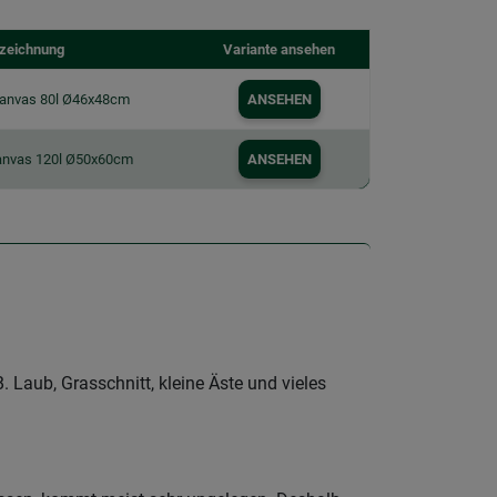
zeichnung
Variante ansehen
anvas 80l Ø46x48cm
ANSEHEN
anvas 120l Ø50x60cm
ANSEHEN
B. Laub, Grasschnitt, kleine Äste und vieles