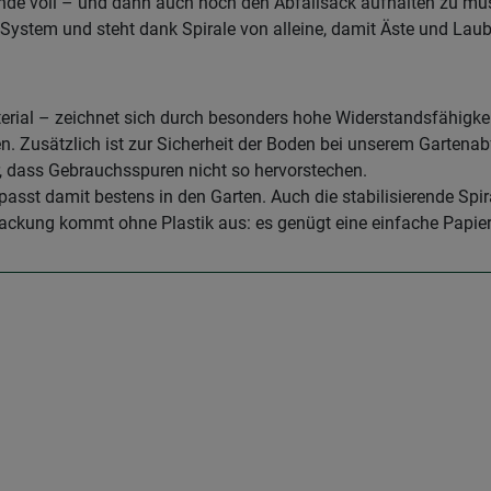
ände voll – und dann auch noch den Abfallsack aufhalten zu m
 System und steht dank Spirale von alleine, damit Äste und Lau
rial – zeichnet sich durch besonders hohe Widerstandsfähigkei
. Zusätzlich ist zur Sicherheit der Boden bei unserem Gartenabf
r, dass Gebrauchsspuren nicht so hervorstechen.
sst damit bestens in den Garten. Auch die stabilisierende Spirale
packung kommt ohne Plastik aus: es genügt eine einfache Papie