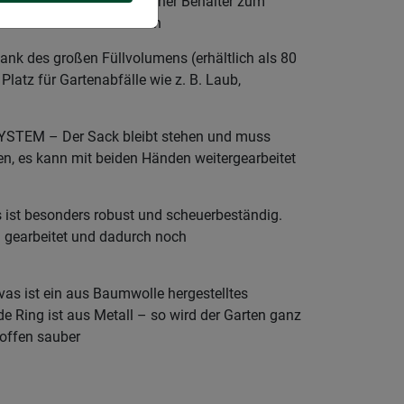
UFGERÄUMT – Praktischer Behälter zum
ieren von Gartenabfällen
k des großen Füllvolumens (erhältlich als 80
l Platz für Gartenabfälle wie z. B. Laub,
TEM – Der Sack bleibt stehen und muss
en, es kann mit beiden Händen weitergearbeitet
st besonders robust und scheuerbeständig.
g gearbeitet und dadurch noch
 ist ein aus Baumwolle hergestelltes
nde Ring ist aus Metall – so wird der Garten ganz
offen sauber