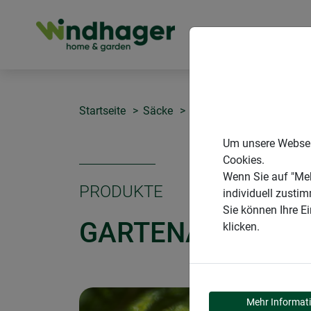
PRODUKTE
Startseite
Säcke
Gartenabfallsack Pop-
Um unsere Webseit
Cookies.
Wenn Sie auf "Meh
PRODUKTE
individuell zusti
Sie können Ihre E
GARTENABFALLS
klicken.
Mehr Informat