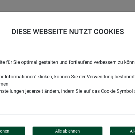
UNTERNEHMEN
KARRIERE
SUPPORT
DIESE WEBSEITE NUTZT COOKIES
Up CANVAS
e für Sie optimal gestalten und fortlaufend verbessern zu kön
r Informationen" klicken, können Sie der Verwendung bestimmt
mmen.
instellungen jederzeit ändern, indem Sie auf das Cookie Symbol
ACK POP-UP CANVAS
ionen
Alle ablehnen
Al