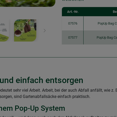
Art.-Nr.
Be
07576
PopUp Bag C
Weiter
07577
PopUp Bag C
 und einfach entsorgen
tet sehr viel Arbeit. Arbeit, bei der auch Abfall anfällt, wie z. 
orgen, sind Gartenabfallsäcke einfach praktisch.
schem Pop-Up System