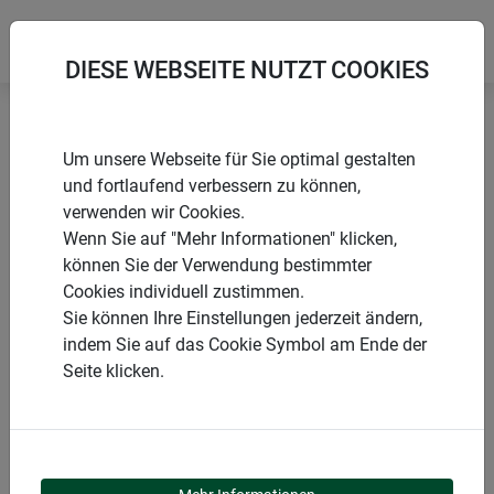
DIESE WEBSEITE NUTZT COOKIES
Startseite
Wachstum fördern
Um unsere Webseite für Sie optimal gestalten
Flexi-Tunnelbogen-Set für Folien und Vliese
und fortlaufend verbessern zu können,
verwenden wir Cookies.
Wenn Sie auf "Mehr Informationen" klicken,
können Sie der Verwendung bestimmter
Cookies individuell zustimmen.
PRODUKTE
Sie können Ihre Einstellungen jederzeit ändern,
indem Sie auf das Cookie Symbol am Ende der
FLEXI-TUNNELBOGEN-
Seite klicken.
SET FÜR FOLIEN UND