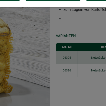
​robust und luftdurchlässi
zum Lagern von Kartoffel
VARIANTEN
Art.-Nr.
Bez
06395
Netzsäcke
06396
Netzsäcke