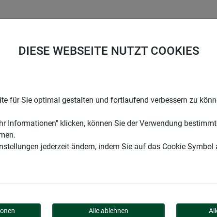
UNTERNEHMEN
KARRIERE
SUPPORT
DIESE WEBSEITE NUTZT COOKIES
e für Sie optimal gestalten und fortlaufend verbessern zu kön
r Informationen" klicken, können Sie der Verwendung bestimmt
mmen.
instellungen jederzeit ändern, indem Sie auf das Cookie Symbol
ETZSACK
ionen
Alle ablehnen
Al