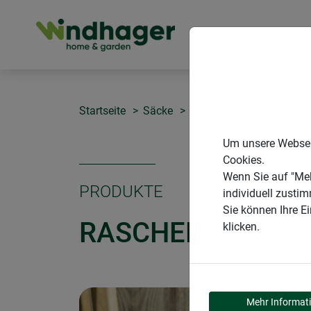
PRODUKTE
Startseite
Säcke
Raschelsack/Netzsack
Um unsere Webseit
Cookies.
Wenn Sie auf "Meh
PRODUKTE
individuell zusti
Sie können Ihre E
RASCHELSACK/N
klicken.
Mehr Informat