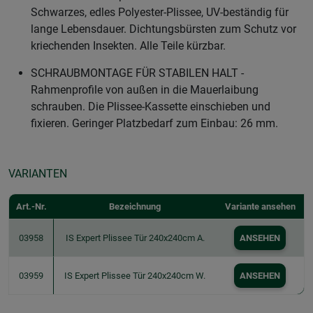
Schwarzes, edles Polyester-Plissee, UV-beständig für
lange Lebensdauer. Dichtungsbürsten zum Schutz vor
kriechenden Insekten. Alle Teile kürzbar.
SCHRAUBMONTAGE FÜR STABILEN HALT -
Rahmenprofile von außen in die Mauerlaibung
schrauben. Die Plissee-Kassette einschieben und
fixieren. Geringer Platzbedarf zum Einbau: 26 mm.
VARIANTEN
Art.-Nr.
Bezeichnung
Variante ansehen
03958
IS Expert Plissee Tür 240x240cm A.
ANSEHEN
03959
IS Expert Plissee Tür 240x240cm W.
ANSEHEN