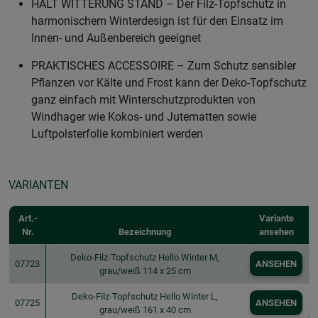
HÄLT WITTERUNG STAND – Der Filz-Topfschutz in
harmonischem Winterdesign ist für den Einsatz im
Innen- und Außenbereich geeignet
PRAKTISCHES ACCESSOIRE – Zum Schutz sensibler
Pflanzen vor Kälte und Frost kann der Deko-Topfschutz
ganz einfach mit Winterschutzprodukten von
Windhager wie Kokos- und Jutematten sowie
Luftpolsterfolie kombiniert werden
VARIANTEN
Art.-
Variante
Nr.
Bezeichnung
ansehen
Deko-Filz-Topfschutz Hello Winter M,
07723
ANSEHEN
grau/weiß 114 x 25 cm
Deko-Filz-Topfschutz Hello Winter L,
07725
ANSEHEN
grau/weiß 161 x 40 cm