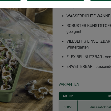
DEKORATIVES DESIGN - in 
ansprechende Optik
WASSERDICHTE WANNE - hä
ROBUSTER KUNSTSTOFF - l
geeignet
VIELSEITIG EINSETZBAR - 
Wintergarten
FLEXIBEL NUTZBAR - verw
ERWEITERBAR - passende 
VARIANTEN
Art.-Nr.
B
05855
Aussaat-Schal