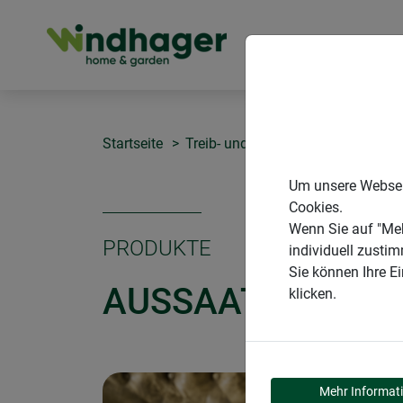
PRODUKTE
Startseite
Treib- und Gewächshäuser
Auss
Um unsere Webseit
Cookies.
Wenn Sie auf "Meh
PRODUKTE
individuell zusti
Sie können Ihre E
AUSSAAT-SCHALE
klicken.
Mehr Informat