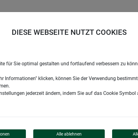
UNTERNEHMEN
KARRIERE
SUPPORT
DIESE WEBSEITE NUTZT COOKIES
aat-Schale 58x19x6cm
e für Sie optimal gestalten und fortlaufend verbessern zu kön
r Informationen" klicken, können Sie der Verwendung bestimmt
mmen.
instellungen jederzeit ändern, indem Sie auf das Cookie Symbol
 58X19X6CM
ionen
Alle ablehnen
Al