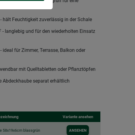
schiefergrau oder mintgrün für eine
lt Feuchtigkeit zuverlässig in der Schale
anglebig und für den wiederholten Einsatz
ideal für Zimmer, Terrasse, Balkon oder
endbar mit Quelltabletten oder Pflanztöpfen
Abdeckhaube separat erhältlich
ezeichnung
Variante ansehen
e 58x19x6cm blassgrün
ANSEHEN