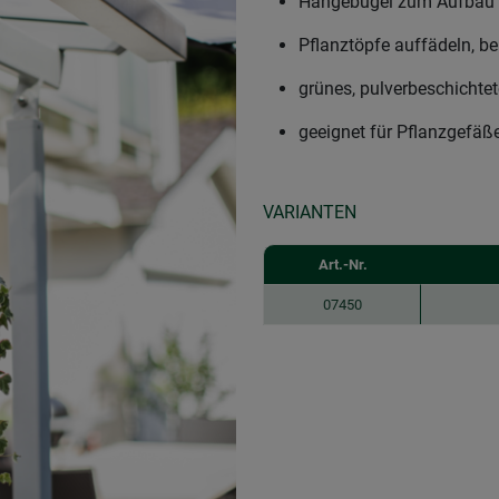
Hängebügel zum Aufbau 
Pflanztöpfe auffädeln, b
grünes, pulverbeschichtet
geeignet für Pflanzgefäß
VARIANTEN
Art.-Nr.
07450