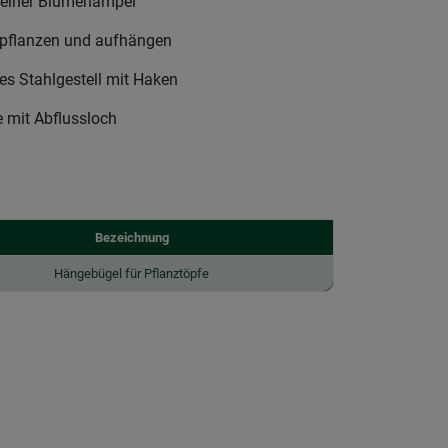
einer Blumenampel
epflanzen und aufhängen
es Stahlgestell mit Haken
e mit Abflussloch
Bezeichnung
Hängebügel für Pflanztöpfe