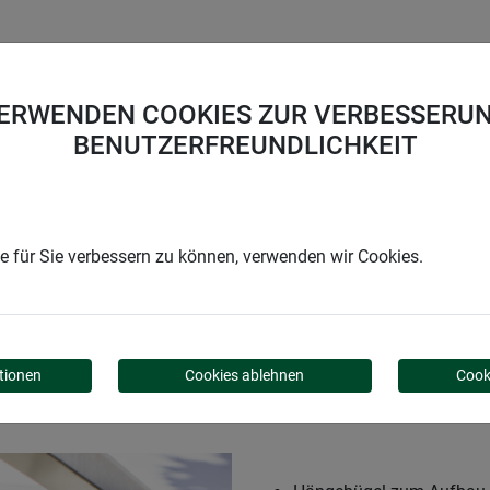
UNTERNEHMEN
KARRIERE
SUPPORT
VERWENDEN COOKIES ZUR VERBESSERUN
BENUTZERFREUNDLICHKEIT
ebügel für Pflanztöpfe
 für Sie verbessern zu können, verwenden wir Cookies.
 PFLANZTÖPFE
tionen
Cookies ablehnen
Cook