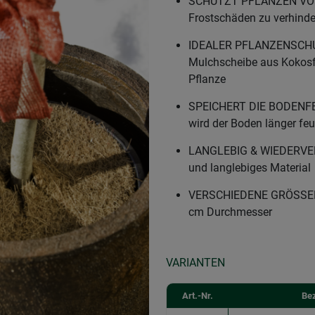
SCHÜTZT PFLANZEN VOR F
Frostschäden zu verhinde
IDEALER PFLANZENSCHUT
Mulchscheibe aus Kokos
Pflanze
SPEICHERT DIE BODENFEU
wird der Boden länger fe
LANGLEBIG & WIEDERVERW
und langlebiges Material
VERSCHIEDENE GRÖSSEN –
cm Durchmesser
VARIANTEN
Art.-Nr.
Be