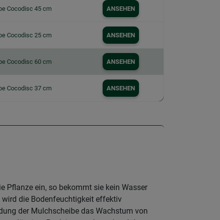
be Cocodisc 45 cm
ANSEHEN
be Cocodisc 25 cm
ANSEHEN
be Cocodisc 60 cm
ANSEHEN
be Cocodisc 37 cm
ANSEHEN
ie Pflanze ein, so bekommt sie kein Wasser
wird die Bodenfeuchtigkeit effektiv
wendung der Mulchscheibe das Wachstum von