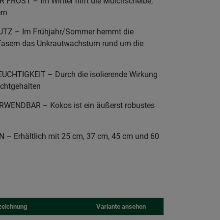
ROST – Im Winter hilft die Mulchscheibe,
rn
Z – Im Frühjahr/Sommer hemmt die
fasern das Unkrautwachstum rund um die
CHTIGKEIT – Durch die isolierende Wirkung
uchtgehalten
ENDBAR – Kokos ist ein äußerst robustes
 Erhältlich mit 25 cm, 37 cm, 45 cm und 60
zeichnung
Variante ansehen