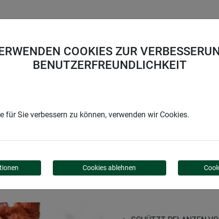
UNTERNEHMEN
KARRIERE
SUPPORT
VERWENDEN COOKIES ZUR VERBESSERUN
BENUTZERFREUNDLICHKEIT
n
Mulchscheibe COCODISC
 für Sie verbessern zu können, verwenden wir Cookies.
OCODISC
tionen
Cookies ablehnen
Cook