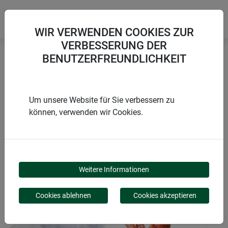
WIR VERWENDEN COOKIES ZUR
VERBESSERUNG DER
BENUTZERFREUNDLICHKEIT
Startseite
Winterschutz aus Naturmaterialien
Mulchscheibe COCODISC
Um unsere Website für Sie verbessern zu
können, verwenden wir Cookies.
PRODUKTE
MULCHSCHEIBE
Weitere Informationen
COCODISC
Cookies ablehnen
Cookies akzeptieren