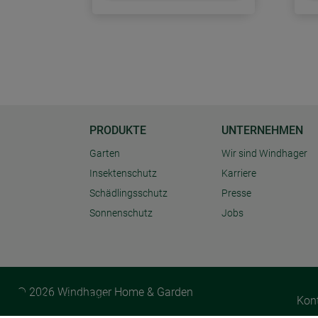
PRODUKTE
UNTERNEHMEN
Garten
Wir sind Windhager
Insektenschutz
Karriere
Schädlingsschutz
Presse
Sonnenschutz
Jobs
© 2026 Windhager Home & Garden
Cookie Einstellungen
Kon