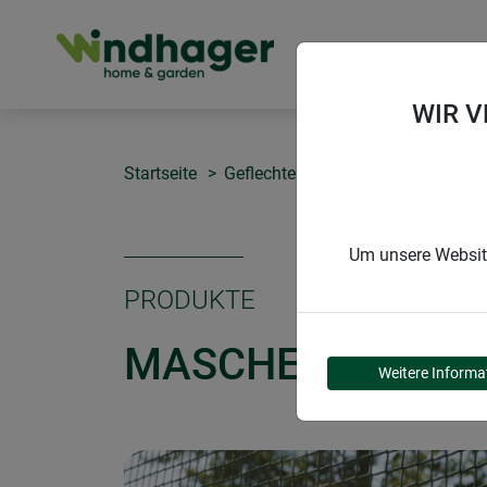
PRODUKTE
WIR 
Startseite
Geflechte & Gitter
Maschengew
Um unsere Website
PRODUKTE
MASCHENGEWEBE
Weitere Informa