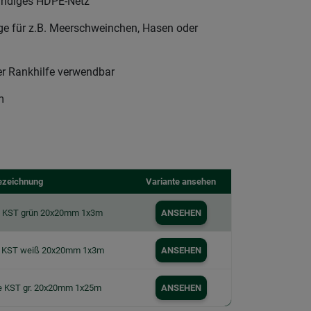
tändiges HDPE-Netz
ege für z.B. Meerschweinchen, Hasen oder
r Rankhilfe verwendbar
m
ezeichnung
Variante ansehen
 KST grün 20x20mm 1x3m
ANSEHEN
 KST weiß 20x20mm 1x3m
ANSEHEN
 KST gr. 20x20mm 1x25m
ANSEHEN