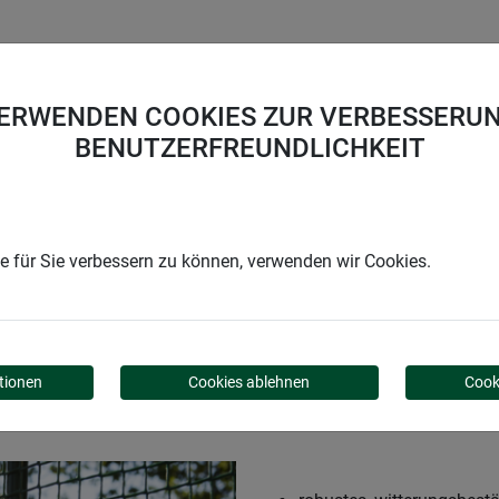
UNTERNEHMEN
KARRIERE
SUPPORT
VERWENDEN COOKIES ZUR VERBESSERUN
BENUTZERFREUNDLICHKEIT
ebe KUNSTSTOFF 20x20mm
 für Sie verbessern zu können, verwenden wir Cookies.
 KUNSTSTOFF 20X20M
tionen
Cookies ablehnen
Cook