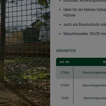
robustes, witterungsbes
ideal für ein kleines Geh
Hühner
auch als Baumschutz ode
Maschenweite: 20x20 m
VARIANTEN
Art.-Nr.
B
07368
Maschengewebe
07369
Maschengewebe
73282
Maschengewebe