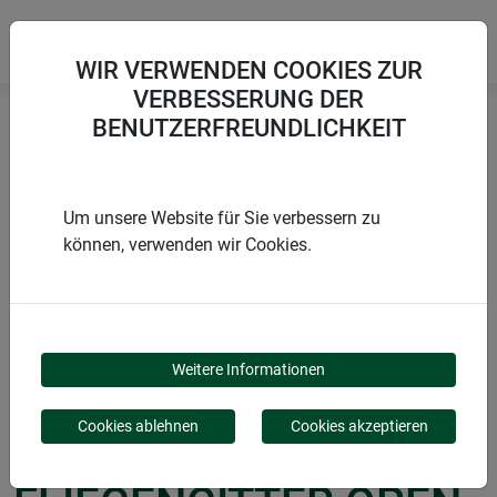
WIR VERWENDEN COOKIES ZUR
VERBESSERUNG DER
BENUTZERFREUNDLICHKEIT
Startseite
Sonnenschutz COOL
COOL Sonnenschutz Fliegengitter Open-Up
Um unsere Website für Sie verbessern zu
können, verwenden wir Cookies.
PRODUKTE
COOL
Weitere Informationen
SONNENSCHUTZ
Cookies ablehnen
Cookies akzeptieren