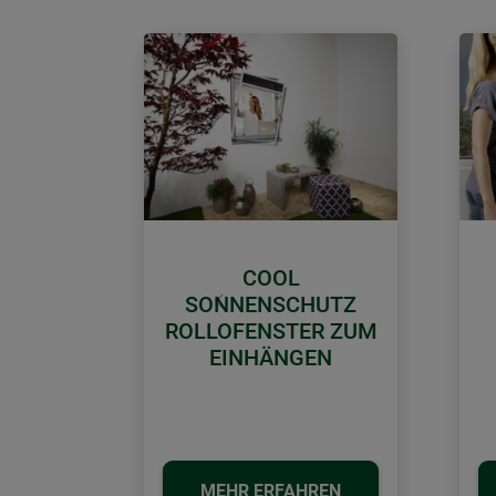
COOL
SONNENSCHUTZ
Zurück
ROLLOFENSTER ZUM
EINHÄNGEN
MEHR ERFAHREN