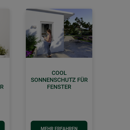
COOL
SONNENSCHUTZ FÜR
Weiter
ÜR
FENSTER
MEHR ERFAHREN