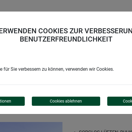
UNTERNEHMEN
KARRIERE
SUPPORT
VERWENDEN COOKIES ZUR VERBESSERUN
BENUTZERFREUNDLICHKEIT
etrahmen Fenster mit Sonnenschutz
 für Sie verbessern zu können, verwenden wir Cookies.
HMEN FENSTER MIT SO
tionen
Cookies ablehnen
Cook