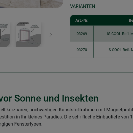
VARIANTEN
Art.-Nr.
Be
03269
IS COOL Refl.
Weiter
03270
IS COOL Refl.
 vor Sonne und Insekten
uell kürzbaren, hochwertigen Kunststoffrahmen mit Magnetprofi
ition in Ihr kleines Paradies. Die sehr flache Einbautiefe von 
ängigen Fenstertypen.