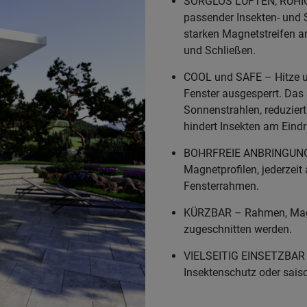
SORGLOS LÜFTEN, RUHIG
passender Insekten- und
starken Magnetstreifen a
und Schließen.
COOL und SAFE – Hitze u
Fenster ausgesperrt. Das 
Sonnenstrahlen, reduzie
hindert Insekten am Eindr
BOHRFREIE ANBRINGUNG F
Magnetprofilen, jederze
Fensterrahmen.
KÜRZBAR – Rahmen, Mag
zugeschnitten werden.
VIELSEITIG EINSETZBAR –
Insektenschutz oder sais