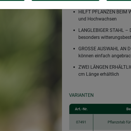
2IN1 PFLANZSTAB – Dekor
HILFT PFLANZEN BEIM WA
und Hochwachsen
LANGLEBIGER STAHL – Die
besonders witterungsbes
GROSSE AUSWAHL AN DEK
können einfach angebrac
ZWEI LÄNGEN ERHÄLTLICH
cm Länge erhältlich
VARIANTEN
Art.-Nr.
Be
07491
Pflanzstab fü