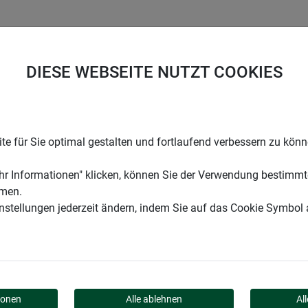
UNTERNEHMEN
KARRIERE
SUPPORT
DIESE WEBSEITE NUTZT COOKIES
koaufsatz
e für Sie optimal gestalten und fortlaufend verbessern zu kön
r Informationen" klicken, können Sie der Verwendung bestimmt
mmen.
instellungen jederzeit ändern, indem Sie auf das Cookie Symbol
 DEKOAUFSATZ
ionen
Alle ablehnen
Al