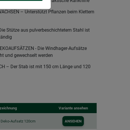
ativer Hingucker und praktische Rankhilfe
CHSEN – Unterstützt Pflanzen beim Klettern
 Stütze aus pulverbeschichtetem Stahl ist
tändig
OAUFSÄTZEN - Die Windhager-Aufsätze
ht und gewechselt werden
 – Der Stab ist mit 150 cm Länge und 120
zeichnung
Variante ansehen
r Deko-Aufsatz 120cm
ANSEHEN