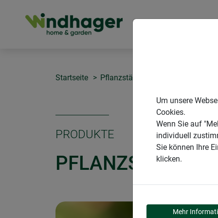
PRODUKTE
Startseite
Pflanzstäbe
Pflanzstab für De
Um unsere Webseit
Cookies.
Wenn Sie auf "Meh
PRODUKTE
individuell zusti
Sie können Ihre E
PFLANZSTAB FÜR
klicken.
Mehr Informat