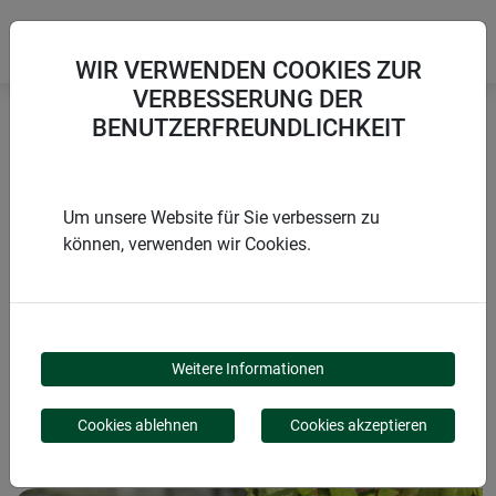
WIR VERWENDEN COOKIES ZUR
VERBESSERUNG DER
BENUTZERFREUNDLICHKEIT
Startseite
Blumen & Staudenstützen
Staudenstütze flexibel
Um unsere Website für Sie verbessern zu
können, verwenden wir Cookies.
PRODUKTE
STAUDENSTÜTZE
Weitere Informationen
FLEXIBEL
Cookies ablehnen
Cookies akzeptieren