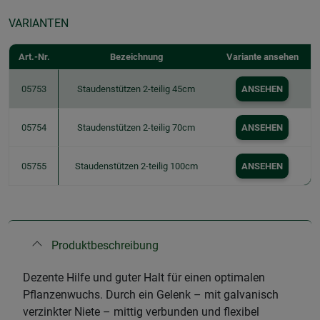
VARIANTEN
Art.-Nr.
Bezeichnung
Variante ansehen
05753
Staudenstützen 2-teilig 45cm
ANSEHEN
05754
Staudenstützen 2-teilig 70cm
ANSEHEN
05755
Staudenstützen 2-teilig 100cm
ANSEHEN
Produktbeschreibung
Dezente Hilfe und guter Halt für einen optimalen
Pflanzenwuchs. Durch ein Gelenk – mit galvanisch
verzinkter Niete – mittig verbunden und flexibel