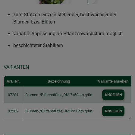
zum Stützen einzeln stehender, hochwachsender
Blumen bzw. Blüten
variable Anpassung an Pflanzenwachstum möglich
beschichteter Stahlkern
VARIANTEN
Art.-Nr.
Bezeichnung
Variante ansehen
07281
Blumen-/Blütenstütze,DM:7x60cm,grün
ANSEHEN
07282
Blumen-/Blütenstütze,DM:7x90cm,grün
ANSEHEN